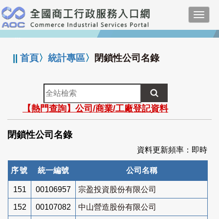
跳
Toggl
到
navig
主
:::
要
內
||
首頁
〉
統計專區
〉
閉鎖性公司名錄
容
全
站
【熱門查詢】公司/商業/工廠登記資料
檢
索
閉鎖性公司名錄
資料更新頻率：即時
序號
統一編號
公司名稱
151
00106957
宗盈投資股份有限公司
152
00107082
中山營造股份有限公司