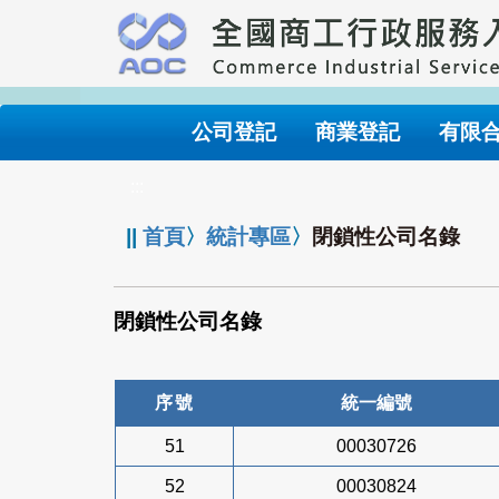
跳
到
主
要
內
公司登記
商業登記
有限
容
:::
||
首頁
〉
統計專區
〉
閉鎖性公司名錄
閉鎖性公司名錄
序號
統一編號
51
00030726
52
00030824