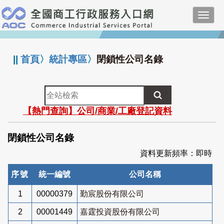
跳
Toggl
到
navig
主
:::
要
內
||
首頁
〉
統計專區
〉
閉鎖性公司名錄
容
全
站
【熱門查詢】公司/商業/工廠登記資料
檢
索
閉鎖性公司名錄
資料更新頻率：即時
序號
統一編號
公司名稱
1
00000379
勤宸股份有限公司
2
00001449
嘉霆投資股份有限公司