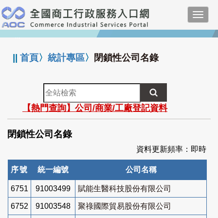
跳
Toggl
到
navig
主
:::
要
內
||
首頁
〉
統計專區
〉
閉鎖性公司名錄
容
全
站
【熱門查詢】公司/商業/工廠登記資料
檢
索
閉鎖性公司名錄
資料更新頻率：即時
序號
統一編號
公司名稱
6751
91003499
賦能生醫科技股份有限公司
6752
91003548
聚祿國際貿易股份有限公司