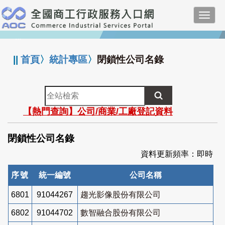
跳
Toggl
到
navig
主
:::
要
內
||
首頁
〉
統計專區
〉
閉鎖性公司名錄
容
全
站
【熱門查詢】公司/商業/工廠登記資料
檢
索
閉鎖性公司名錄
資料更新頻率：即時
序號
統一編號
公司名稱
6801
91044267
趨光影像股份有限公司
6802
91044702
數智融合股份有限公司