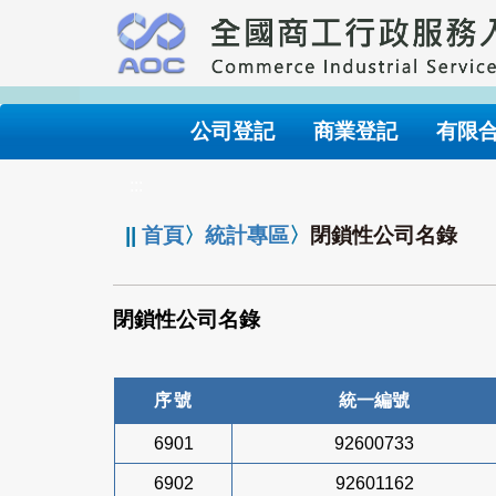
跳
到
主
要
內
公司登記
商業登記
有限
容
:::
||
首頁
〉
統計專區
〉
閉鎖性公司名錄
閉鎖性公司名錄
序號
統一編號
6901
92600733
6902
92601162