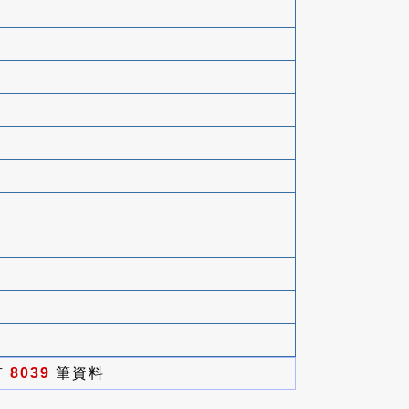
有
8039
筆資料