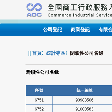
跳
到
主
要
內
公司登記
商業登記
有限
容
:::
||
首頁
〉
統計專區
〉
閉鎖性公司名錄
閉鎖性公司名錄
序號
統一編號
6751
90988506
6752
91000583