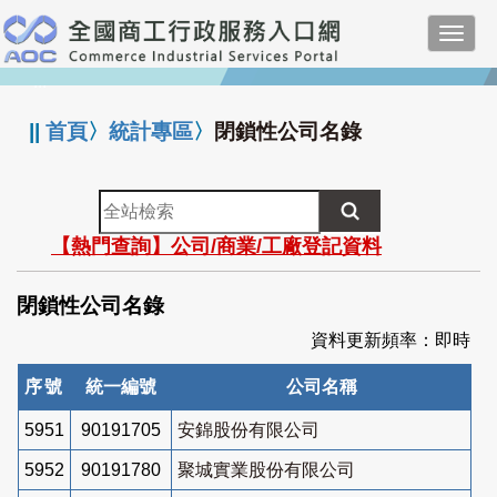
跳
Toggl
到
navig
主
:::
要
內
||
首頁
〉
統計專區
〉
閉鎖性公司名錄
容
全
站
【熱門查詢】公司/商業/工廠登記資料
檢
索
閉鎖性公司名錄
資料更新頻率：即時
序號
統一編號
公司名稱
5951
90191705
安錦股份有限公司
5952
90191780
聚城實業股份有限公司