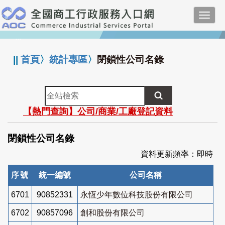
跳
Toggl
到
navig
主
:::
要
內
||
首頁
〉
統計專區
〉
閉鎖性公司名錄
容
全
站
【熱門查詢】公司/商業/工廠登記資料
檢
索
閉鎖性公司名錄
資料更新頻率：即時
序號
統一編號
公司名稱
6701
90852331
永恆少年數位科技股份有限公司
6702
90857096
創和股份有限公司