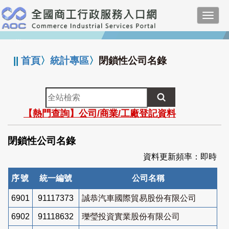
跳
Toggl
到
navig
主
:::
要
內
||
首頁
〉
統計專區
〉
閉鎖性公司名錄
容
全
站
【熱門查詢】公司/商業/工廠登記資料
檢
索
閉鎖性公司名錄
資料更新頻率：即時
序號
統一編號
公司名稱
6901
91117373
誠恭汽車國際貿易股份有限公司
6902
91118632
瓅瑩投資實業股份有限公司