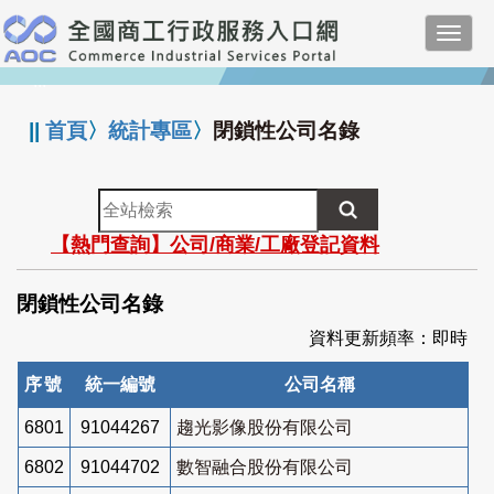
跳
Toggl
到
navig
主
:::
要
內
||
首頁
〉
統計專區
〉
閉鎖性公司名錄
容
全
站
【熱門查詢】公司/商業/工廠登記資料
檢
索
閉鎖性公司名錄
資料更新頻率：即時
序號
統一編號
公司名稱
6801
91044267
趨光影像股份有限公司
6802
91044702
數智融合股份有限公司