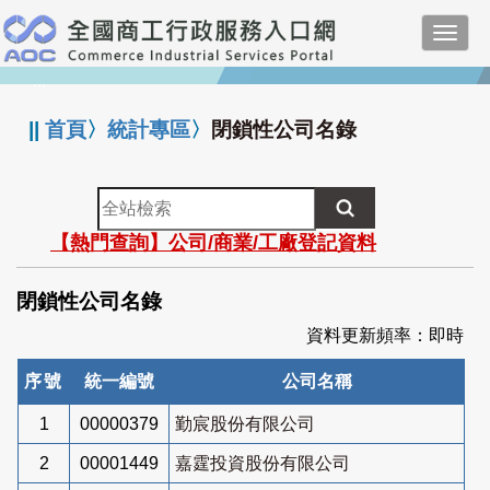
跳
Toggl
到
navig
主
:::
要
內
||
首頁
〉
統計專區
〉
閉鎖性公司名錄
容
全
站
【熱門查詢】公司/商業/工廠登記資料
檢
索
閉鎖性公司名錄
資料更新頻率：即時
序號
統一編號
公司名稱
1
00000379
勤宸股份有限公司
2
00001449
嘉霆投資股份有限公司