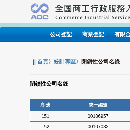
跳
到
主
要
內
公司登記
商業登記
有限
容
:::
||
首頁
〉
統計專區
〉
閉鎖性公司名錄
閉鎖性公司名錄
序號
統一編號
151
00106957
152
00107082