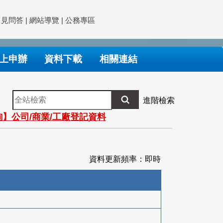
常見問答
|
網站導覽
|
公務專區
上申辦
資料下載
相關連結
全
進階檢索
站
】公司/商業/工廠登記資料
檢
索
資料更新頻率：即時