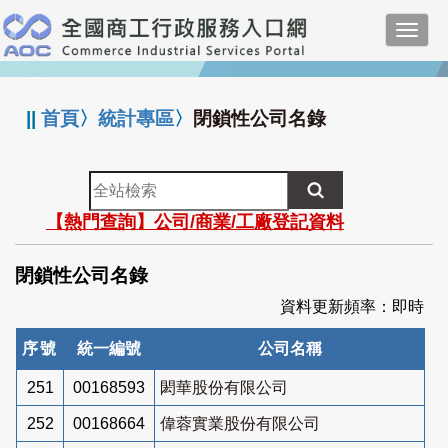
跳
Toggl
到
navig
主
:::
要
內
||
首頁
〉
統計專區
〉
閉鎖性公司名錄
容
全
站
【熱門查詢】公司/商業/工廠登記資料
檢
索
閉鎖性公司名錄
資料更新頻率：即時
序號
統一編號
公司名稱
251
00168593
閎華股份有限公司
252
00168664
偉蓉實業股份有限公司