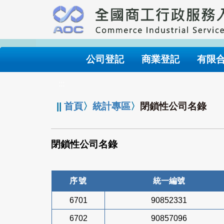
跳
到
主
要
內
公司登記
商業登記
有限
容
:::
||
首頁
〉
統計專區
〉
閉鎖性公司名錄
閉鎖性公司名錄
序號
統一編號
6701
90852331
6702
90857096