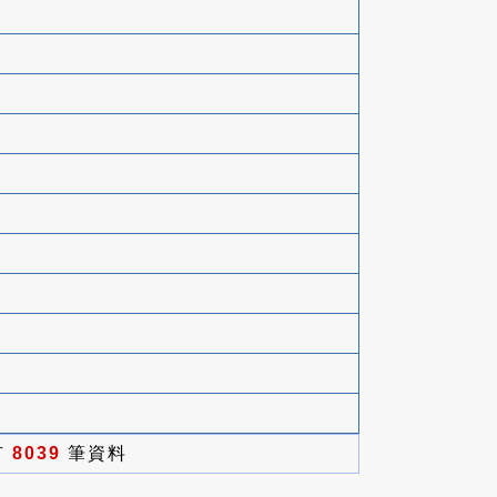
有
8039
筆資料