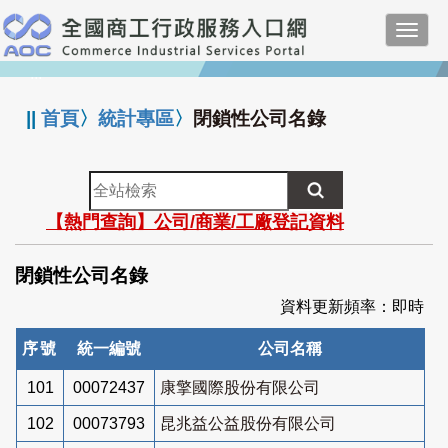
跳
Toggl
到
navig
主
:::
要
內
||
首頁
〉
統計專區
〉
閉鎖性公司名錄
容
全
站
【熱門查詢】公司/商業/工廠登記資料
檢
索
閉鎖性公司名錄
資料更新頻率：即時
序號
統一編號
公司名稱
101
00072437
康擎國際股份有限公司
102
00073793
昆兆益公益股份有限公司