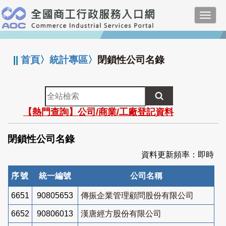
跳
Toggl
到
navig
主
:::
要
內
||
首頁
〉
統計專區
〉
閉鎖性公司名錄
容
全
站
【熱門查詢】公司/商業/工廠登記資料
檢
索
閉鎖性公司名錄
資料更新頻率：即時
序號
統一編號
公司名稱
6651
90805653
傳振企業管理顧問股份有限公司
6652
90806013
漢唐經方股份有限公司