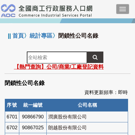
跳
Toggl
到
navig
主
:::
要
內
||
首頁
〉
統計專區
〉
閉鎖性公司名錄
容
全
站
【熱門查詢】公司/商業/工廠登記資料
檢
索
閉鎖性公司名錄
資料更新頻率：即時
序號
統一編號
公司名稱
6701
90866790
潤廣股份有限公司
6702
90867025
朗越股份有限公司