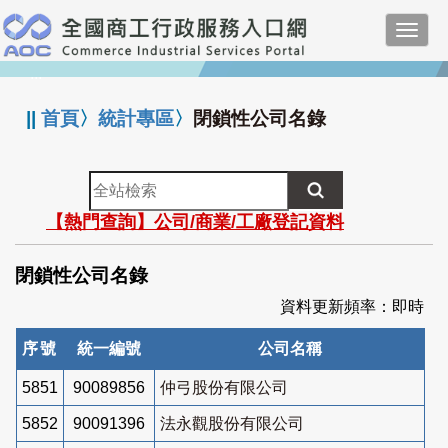
跳
Toggl
到
navig
主
:::
要
內
||
首頁
〉
統計專區
〉
閉鎖性公司名錄
容
全
站
【熱門查詢】公司/商業/工廠登記資料
檢
索
閉鎖性公司名錄
資料更新頻率：即時
序號
統一編號
公司名稱
5851
90089856
仲弓股份有限公司
5852
90091396
法永觀股份有限公司