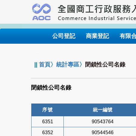
跳
到
主
要
內
公司登記
商業登記
有限
容
:::
||
首頁
〉
統計專區
〉
閉鎖性公司名錄
閉鎖性公司名錄
序號
統一編號
6351
90543764
6352
90544546