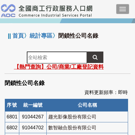
跳
Toggl
到
navig
主
:::
要
內
||
首頁
〉
統計專區
〉
閉鎖性公司名錄
容
全
站
【熱門查詢】公司/商業/工廠登記資料
檢
索
閉鎖性公司名錄
資料更新頻率：即時
序號
統一編號
公司名稱
6801
91044267
趨光影像股份有限公司
6802
91044702
數智融合股份有限公司