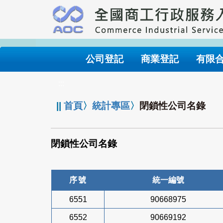
跳
到
主
要
內
公司登記
商業登記
有限
容
:::
||
首頁
〉
統計專區
〉
閉鎖性公司名錄
閉鎖性公司名錄
序號
統一編號
6551
90668975
6552
90669192