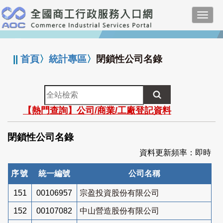
跳
Toggl
到
navig
主
:::
要
內
||
首頁
〉
統計專區
〉
閉鎖性公司名錄
容
全
站
【熱門查詢】公司/商業/工廠登記資料
檢
索
閉鎖性公司名錄
資料更新頻率：即時
序號
統一編號
公司名稱
151
00106957
宗盈投資股份有限公司
152
00107082
中山營造股份有限公司