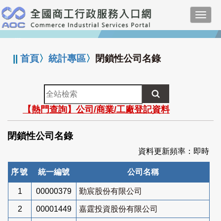
跳
Toggl
到
navig
主
:::
要
內
||
首頁
〉
統計專區
〉
閉鎖性公司名錄
容
全
站
【熱門查詢】公司/商業/工廠登記資料
檢
索
閉鎖性公司名錄
資料更新頻率：即時
序號
統一編號
公司名稱
1
00000379
勤宸股份有限公司
2
00001449
嘉霆投資股份有限公司