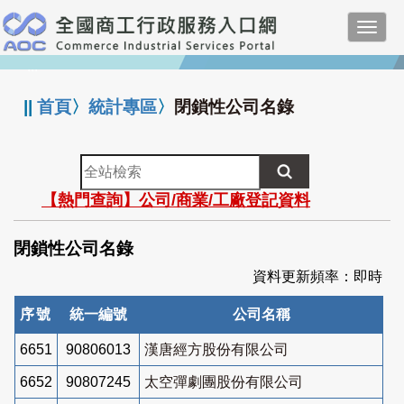
跳
Toggl
到
navig
主
:::
要
內
||
首頁
〉
統計專區
〉
閉鎖性公司名錄
容
全
站
【熱門查詢】公司/商業/工廠登記資料
檢
索
閉鎖性公司名錄
資料更新頻率：即時
序號
統一編號
公司名稱
6651
90806013
漢唐經方股份有限公司
6652
90807245
太空彈劇團股份有限公司