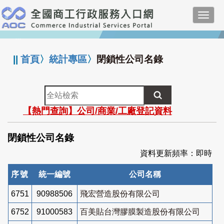
跳
Toggl
到
navig
主
:::
要
內
||
首頁
〉
統計專區
〉
閉鎖性公司名錄
容
全
站
【熱門查詢】公司/商業/工廠登記資料
檢
索
閉鎖性公司名錄
資料更新頻率：即時
序號
統一編號
公司名稱
6751
90988506
飛宏營造股份有限公司
6752
91000583
百美貼台灣膠膜製造股份有限公司