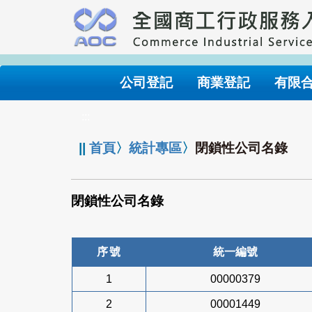
跳
到
主
要
內
公司登記
商業登記
有限
容
:::
||
首頁
〉
統計專區
〉
閉鎖性公司名錄
閉鎖性公司名錄
序號
統一編號
1
00000379
2
00001449