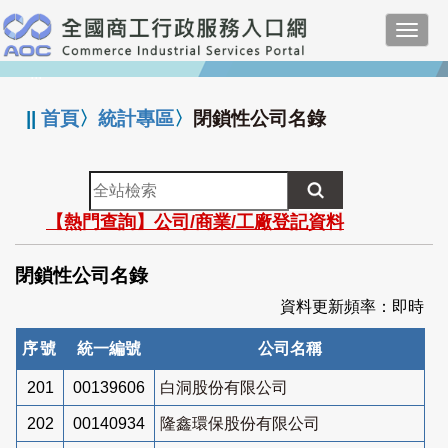
跳
Toggl
到
navig
主
:::
要
內
||
首頁
〉
統計專區
〉
閉鎖性公司名錄
容
全
站
【熱門查詢】公司/商業/工廠登記資料
檢
索
閉鎖性公司名錄
資料更新頻率：即時
序號
統一編號
公司名稱
201
00139606
白洞股份有限公司
202
00140934
隆鑫環保股份有限公司