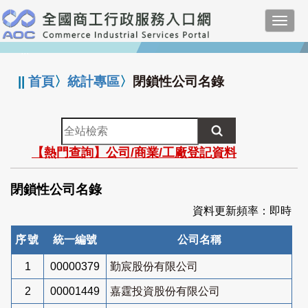
跳
Toggl
到
navig
主
:::
要
內
||
首頁
〉
統計專區
〉
閉鎖性公司名錄
容
全
站
【熱門查詢】公司/商業/工廠登記資料
檢
索
閉鎖性公司名錄
資料更新頻率：即時
序號
統一編號
公司名稱
1
00000379
勤宸股份有限公司
2
00001449
嘉霆投資股份有限公司