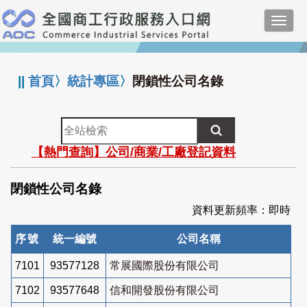
跳
Toggl
到
navig
主
:::
要
內
||
首頁
〉
統計專區
〉
閉鎖性公司名錄
容
全
站
【熱門查詢】公司/商業/工廠登記資料
檢
索
閉鎖性公司名錄
資料更新頻率：即時
序號
統一編號
公司名稱
7101
93577128
常展國際股份有限公司
7102
93577648
信和開發股份有限公司