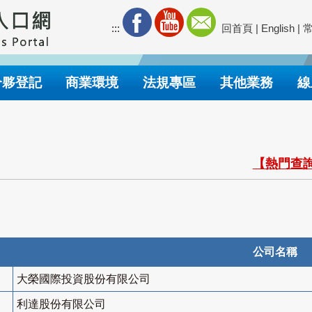
:::
回首頁
|
English
|
合夥登記
商業環境
法規專區
其他業務
線
【熱門查詢
公司名稱
大榮國際投資股份有限公司
利達股份有限公司