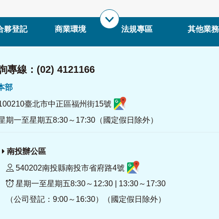
合夥登記
商業環境
法規專區
其他業務
專線：(02) 4121166
署本部
100210臺北市中正區福州街15號
星期一至星期五8:30～17:30（國定假日除外）
南投辦公區
540202南投縣南投市省府路4號
星期一至星期五8:30～12:30 | 13:30～17:30
（公司登記：9:00～16:30）（國定假日除外）