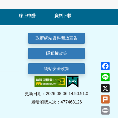
線上申辦
資料下載
政府網站資料開放宣告
隱私權政策
Fa
網站安全政策
Lin
X
更新日期：2026-08-06 14:50:51.0
Plu
累積瀏覽人次：477468126
Pri