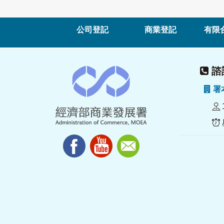
公司登記
商業登記
有限
諮詢