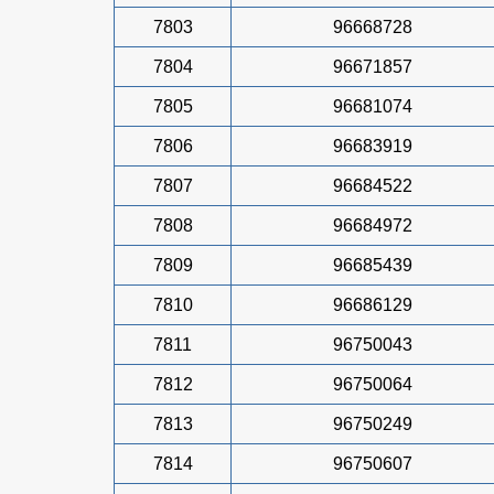
7803
96668728
7804
96671857
7805
96681074
7806
96683919
7807
96684522
7808
96684972
7809
96685439
7810
96686129
7811
96750043
7812
96750064
7813
96750249
7814
96750607