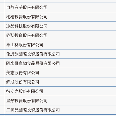
自然有芋股份有限公司
榆楊投資股份有限公司
冰晶科技股份有限公司
鈞弘投資股份有限公司
卓山林股份有限公司
倫恩韻國際投資股份有限公司
阿米哥寵物食品股份有限公司
美志股份有限公司
鋒成股份有限公司
衍立光股份有限公司
皇彤投資股份有限公司
二師兄國際投資股份有限公司