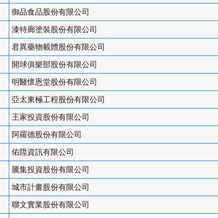
御品食品股份有限公司
漆特廊塗裝股份有限公司
君異藥物載體股份有限公司
開球俱樂部股份有限公司
明醫懷恩堂股份有限公司
亞太東極工程股份有限公司
王家投資股份有限公司
阿羅德股份有限公司
佑陞資訊有限公司
騰集投資股份有限公司
城市計畫股份有限公司
聯文實業股份有限公司