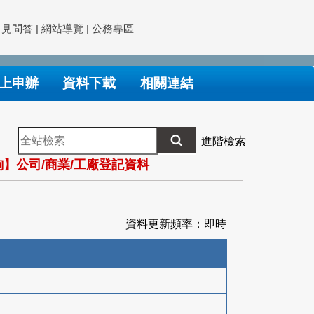
常見問答
|
網站導覽
|
公務專區
上申辦
資料下載
相關連結
全
進階檢索
站
】公司/商業/工廠登記資料
檢
索
資料更新頻率：即時