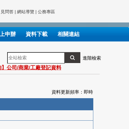
常見問答
|
網站導覽
|
公務專區
上申辦
資料下載
相關連結
全
進階檢索
站
】公司/商業/工廠登記資料
檢
索
資料更新頻率：即時