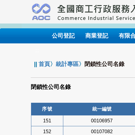
跳
到
主
要
內
公司登記
商業登記
有限
容
:::
||
首頁
〉
統計專區
〉
閉鎖性公司名錄
閉鎖性公司名錄
序號
統一編號
151
00106957
152
00107082