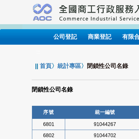
跳
到
主
要
內
公司登記
商業登記
有限
容
:::
||
首頁
〉
統計專區
〉
閉鎖性公司名錄
閉鎖性公司名錄
序號
統一編號
6801
91044267
6802
91044702