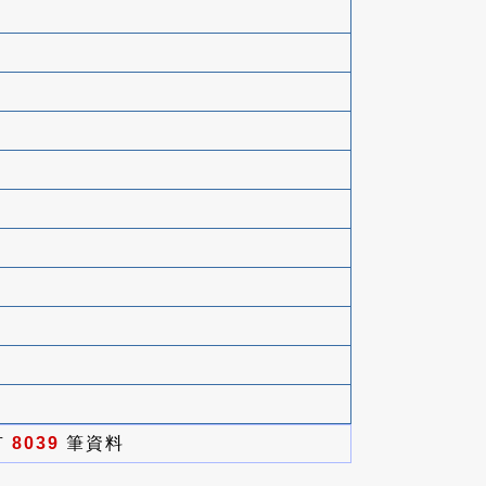
有
8039
筆資料