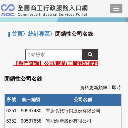
跳
Toggl
到
navig
主
:::
要
內
||
首頁
〉
統計專區
〉
閉鎖性公司名錄
容
全
站
【熱門查詢】公司/商業/工廠登記資料
檢
索
閉鎖性公司名錄
資料更新頻率：即時
序號
統一編號
公司名稱
6351
90537480
單廚食旅行銷股份有限公司
6352
90537658
智能創新股份有限公司