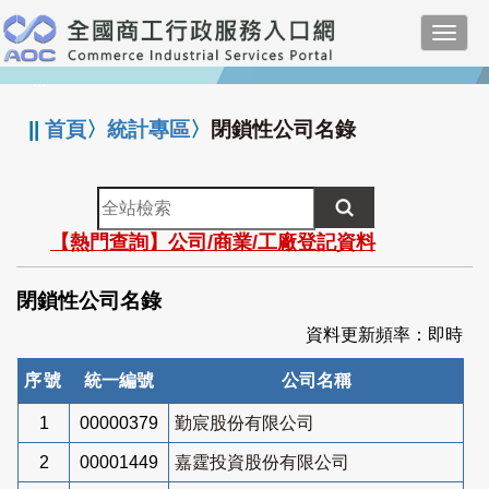
跳
Toggl
到
navig
主
:::
要
內
||
首頁
〉
統計專區
〉
閉鎖性公司名錄
容
全
站
【熱門查詢】公司/商業/工廠登記資料
檢
索
閉鎖性公司名錄
資料更新頻率：即時
序號
統一編號
公司名稱
1
00000379
勤宸股份有限公司
2
00001449
嘉霆投資股份有限公司