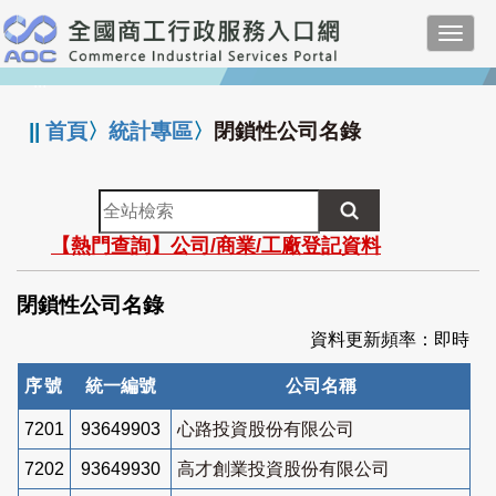
跳
Toggl
到
navig
主
:::
要
內
||
首頁
〉
統計專區
〉
閉鎖性公司名錄
容
全
站
【熱門查詢】公司/商業/工廠登記資料
檢
索
閉鎖性公司名錄
資料更新頻率：即時
序號
統一編號
公司名稱
7201
93649903
心路投資股份有限公司
7202
93649930
高才創業投資股份有限公司