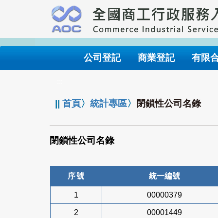
跳
到
主
要
內
公司登記
商業登記
有限
容
:::
||
首頁
〉
統計專區
〉
閉鎖性公司名錄
閉鎖性公司名錄
序號
統一編號
1
00000379
2
00001449