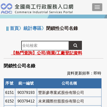
跳
Toggl
到
navig
主
:::
要
內
||
首頁
〉
統計專區
〉
閉鎖性公司名錄
容
全
站
【熱門查詢】公司/商業/工廠登記資料
檢
索
閉鎖性公司名錄
資料更新頻率：即時
序號
統一編號
公司名稱
6151
90379193
豐新參專案貳股份有限公司
6152
90379412
未來國際控股股份有限公司