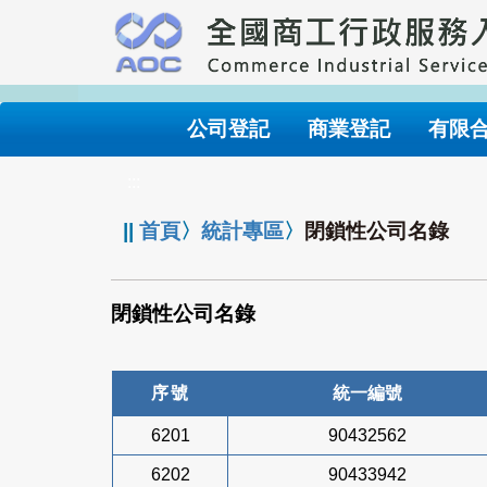
跳
到
主
要
內
公司登記
商業登記
有限
容
:::
||
首頁
〉
統計專區
〉
閉鎖性公司名錄
閉鎖性公司名錄
序號
統一編號
6201
90432562
6202
90433942