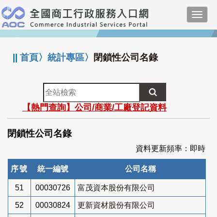
跳
Toggl
到
navig
主
:::
要
內
||
首頁
〉
統計專區
〉
閉鎖性公司名錄
容
全
站
【熱門查詢】公司/商業/工廠登記資料
檢
索
閉鎖性公司名錄
資料更新頻率：即時
序號
統一編號
公司名稱
51
00030726
富茂資本股份有限公司
52
00030824
更新資材股份有限公司