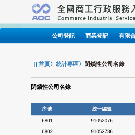
跳
到
主
要
內
公司登記
商業登記
有限
容
:::
||
首頁
〉
統計專區
〉
閉鎖性公司名錄
閉鎖性公司名錄
序號
統一編號
6801
91052076
6802
91052786