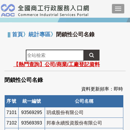
跳
Toggl
到
navig
主
:::
要
內
||
首頁
〉
統計專區
〉
閉鎖性公司名錄
容
全
站
【熱門查詢】公司/商業/工廠登記資料
檢
索
閉鎖性公司名錄
資料更新頻率：即時
序號
統一編號
公司名稱
7101
93569295
玥成股份有限公司
7102
93569393
邦泰永續投資股份有限公司