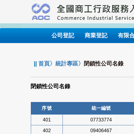
跳
到
主
要
內
公司登記
商業登記
有限
容
:::
||
首頁
〉
統計專區
〉
閉鎖性公司名錄
閉鎖性公司名錄
序號
統一編號
401
07733774
402
09406467