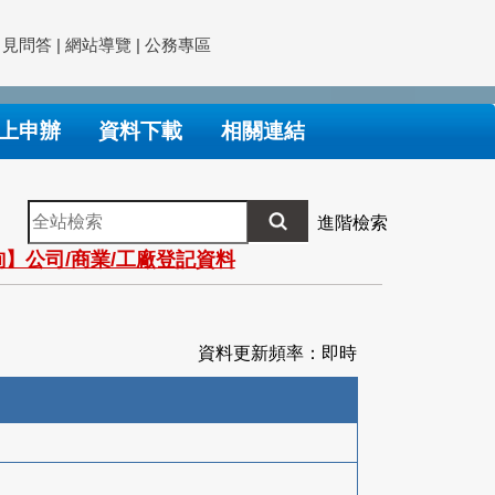
常見問答
|
網站導覽
|
公務專區
上申辦
資料下載
相關連結
全
進階檢索
站
】公司/商業/工廠登記資料
檢
索
資料更新頻率：即時