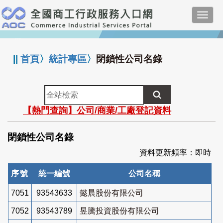
跳
Toggl
到
navig
主
:::
要
內
||
首頁
〉
統計專區
〉
閉鎖性公司名錄
容
全
站
【熱門查詢】公司/商業/工廠登記資料
檢
索
閉鎖性公司名錄
資料更新頻率：即時
序號
統一編號
公司名稱
7051
93543633
懿晨股份有限公司
7052
93543789
昱騰投資股份有限公司