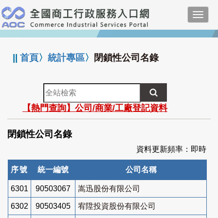
跳
Toggl
到
navig
主
:::
要
內
||
首頁
〉
統計專區
〉
閉鎖性公司名錄
容
全
站
【熱門查詢】公司/商業/工廠登記資料
檢
索
閉鎖性公司名錄
資料更新頻率：即時
序號
統一編號
公司名稱
6301
90503067
嵩迅股份有限公司
6302
90503405
宥陞投資股份有限公司