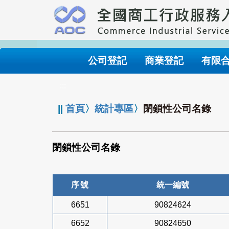
跳
到
主
要
內
公司登記
商業登記
有限
容
:::
||
首頁
〉
統計專區
〉
閉鎖性公司名錄
閉鎖性公司名錄
序號
統一編號
6651
90824624
6652
90824650