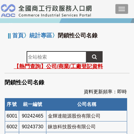
跳
Toggl
到
navig
主
:::
要
內
||
首頁
〉
統計專區
〉
閉鎖性公司名錄
容
全
站
【熱門查詢】公司/商業/工廠登記資料
檢
索
閉鎖性公司名錄
資料更新頻率：即時
序號
統一編號
公司名稱
6001
90242465
金輝達能源股份有限公司
6002
90243730
錸放科技股份有限公司