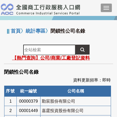
跳
Toggl
到
navig
主
:::
要
內
||
首頁
〉
統計專區
〉
閉鎖性公司名錄
容
全
站
【熱門查詢】公司/商業/工廠登記資料
檢
索
閉鎖性公司名錄
資料更新頻率：即時
序號
統一編號
公司名稱
1
00000379
勤宸股份有限公司
2
00001449
嘉霆投資股份有限公司