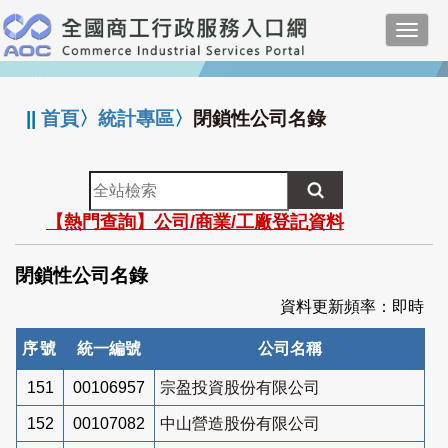
跳
Toggl
到
navig
主
:::
要
內
||
首頁
〉
統計專區
〉
閉鎖性公司名錄
容
全
站
【熱門查詢】公司/商業/工廠登記資料
檢
索
閉鎖性公司名錄
資料更新頻率：即時
序號
統一編號
公司名稱
151
00106957
宗盈投資股份有限公司
152
00107082
中山營造股份有限公司