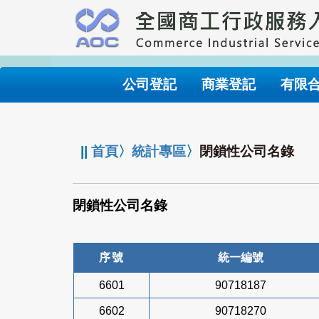
跳
到
主
要
內
公司登記
商業登記
有限
容
:::
||
首頁
〉
統計專區
〉
閉鎖性公司名錄
閉鎖性公司名錄
序號
統一編號
6601
90718187
6602
90718270