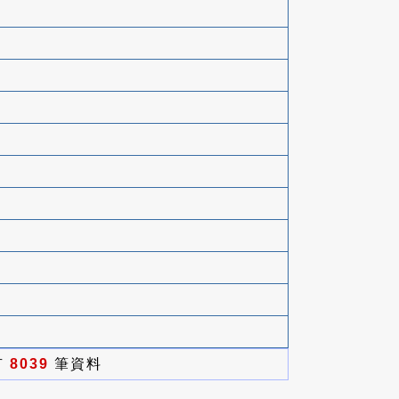
有
8039
筆資料